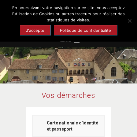
En poursuivant votre navigation sur ce site, vous acceptez
Chaumont-en-Vexin
l’utilisation de Cookies ou autres traceurs pour réaliser des
statistiques de visites.
Site officiel de la ville
J'accepte
Politique de confidentialité
MENU
Mairie
Cadre de vie
Enfance et Jeunesse
Culture et Loisirs
Vos démarches
Santé et Solidarité
Economie et Emploi
Tourisme et Patrimoine
Carte nationale d'identité
et passeport