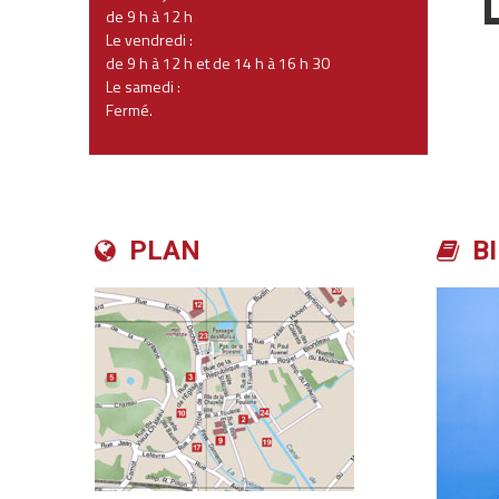
de 9 h à 12 h
Le vendredi :
de 9 h à 12 h et de 14 h à 16 h 30
Le samedi :
Fermé.
PLAN
BI