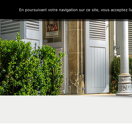
Chaumont-en-Vexin
Mairie
Cadre de vie
En poursuivant votre navigation sur ce site, vous acceptez l’u
Site officiel de la ville