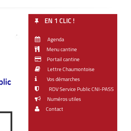
EN 1 CLIC !
Agenda
Menu cantine
Portail cantine
Lettre Chaumontoise
Vos démarches
RDV Service Public CNI-PASS
Numéros utiles
Contact