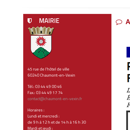
MAIRIE
A
45 rue de l’hôtel de ville
60240 Chaumont-en-Vexin
Tél.: 03 44 49 00 46
Fax.: 03 44 49 17 74
contact@chaumont-en-vexin.fr
Horaires :
Lundi et mercredi :
de 9 h à 12 h et de 14 h à 16 h 30
Mardi et jeudi :