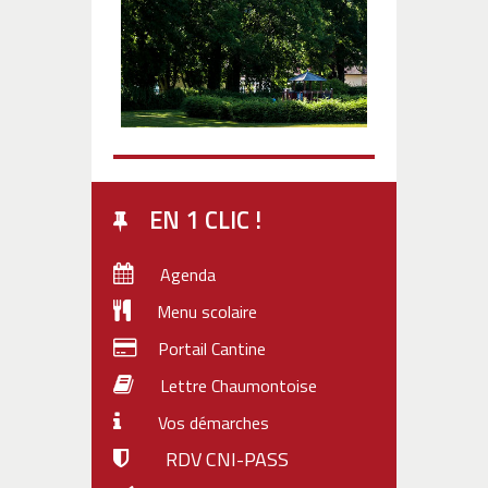
EN 1 CLIC !
Agenda
Menu scolaire
Portail Cantine
Lettre Chaumontoise
Vos démarches
RDV CNI-PASS