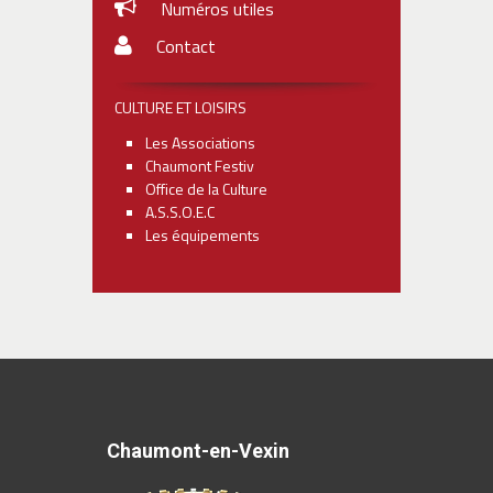
Numéros utiles
Contact
CULTURE ET LOISIRS
Les Associations
Chaumont Festiv
Office de la Culture
A.S.S.O.E.C
Les équipements
Chaumont-en-Vexin