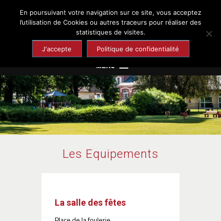
En poursuivant votre navigation sur ce site, vous acceptez
Chaumont-en-Vexin
l’utilisation de Cookies ou autres traceurs pour réaliser des
statistiques de visites.
Site officiel de la ville
J'accepte
Politique de confidentialité
MENU
Mairie
Cadre de vie
Enfance et Jeunesse
Culture et Loisirs
Les Equipements
Santé et Solidarité
Economie et Emploi
Tourisme et Patrimoine
La salle des fêtes
Place de la foulerie.