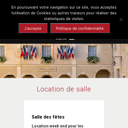
En poursuivant votre navigation sur ce site, vous acceptez
Chaumont-en-Vexin
l’utilisation de Cookies ou autres traceurs pour réaliser des
statistiques de visites.
Site officiel de la ville
J'accepte
Politique de confidentialité
MENU
Mairie
Cadre de vie
Enfance et Jeunesse
Culture et Loisirs
Location de salle
Santé et Solidarité
Economie et Emploi
Tourisme et Patrimoine
Salle des fêtes
Location week end pour les