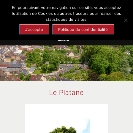
En poursuivant votre navigation sur ce site, vous acceptez
Chaumont-en-Vexin
l’utilisation de Cookies ou autres traceurs pour réaliser des
statistiques de visites.
Site officiel de la ville
J'accepte
Politique de confidentialité
MENU
Mairie
Cadre de vie
Enfance et Jeunesse
Culture et Loisirs
Le Platane
Santé et Solidarité
Economie et Emploi
Tourisme et Patrimoine