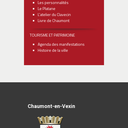
Les personnalités
Le Platane
L'atelier du Clavecin
Livre de Chaumont
TOURISME ET PATRIMOINE
Agenda des manifestations
Histoire de la ville
Chaumont-en-Vexin