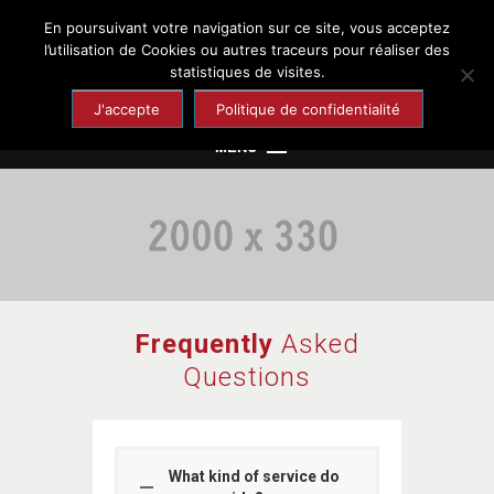
En poursuivant votre navigation sur ce site, vous acceptez
Chaumont-en-Vexin
l’utilisation de Cookies ou autres traceurs pour réaliser des
statistiques de visites.
Site officiel de la ville
J'accepte
Politique de confidentialité
MENU
Mairie
Cadre de vie
Enfance et Jeunesse
Culture et Loisirs
Frequently
Asked
Santé et Solidarité
Questions
Economie et Emploi
Tourisme et Patrimoine
What kind of service do