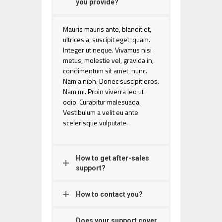
you provide?
Mauris mauris ante, blandit et,
ultrices a, suscipit eget, quam.
Integer ut neque. Vivamus nisi
metus, molestie vel, gravida in,
condimentum sit amet, nunc.
Nam a nibh. Donec suscipit eros.
Nam mi. Proin viverra leo ut
odio. Curabitur malesuada.
Vestibulum a velit eu ante
scelerisque vulputate.
How to get after-sales
support?
How to contact you?
Does your support cover