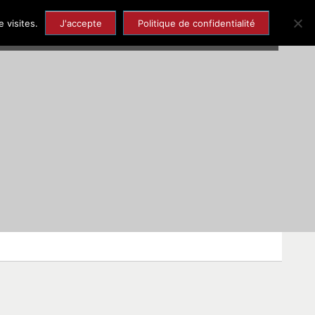
Economie et Emploi
Tourisme et Patrimoine
 visites.
J'accepte
Politique de confidentialité