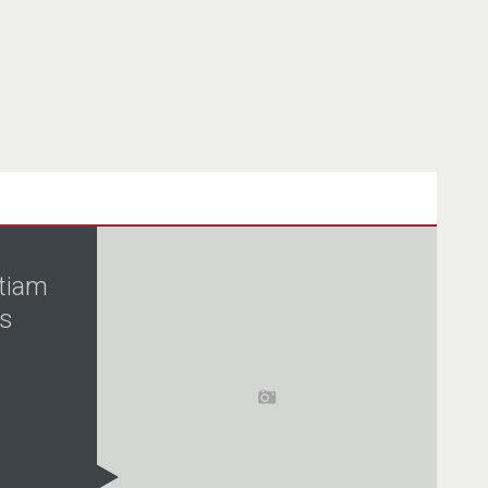
Etiam
us