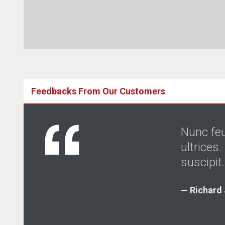
Feedbacks From Our Customers
Nunc feu
ultrices
suscipit.
Richard