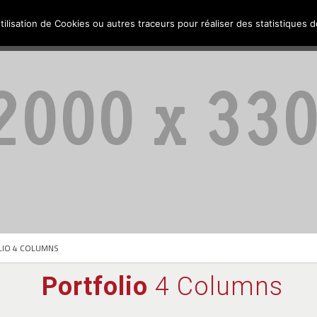
Enfance et Jeunesse
Culture et Loisirs
Santé et Solidarité
tilisation de Cookies ou autres traceurs pour réaliser des statistiques de
IO 4 COLUMNS
Portfolio
4 Columns