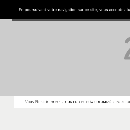
Chaumont-en-Vexin
Mairie
Cadre de vie
En poursuivant votre navigation sur ce site, vous acceptez l’u
Site officiel de la ville
Vous êtes ici:
HOME
OUR PROJECTS (4 COLUMNS)
PORTFOL