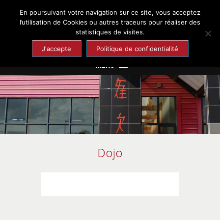
En poursuivant votre navigation sur ce site, vous acceptez
Chaumont-en-Vexin
l’utilisation de Cookies ou autres traceurs pour réaliser des
statistiques de visites.
Site officiel de la ville
J'accepte
Politique de confidentialité
MENU
Mairie
Cadre de vie
Enfance et Jeunesse
Culture et Loisirs
Dojo
Santé et Solidarité
Economie et Emploi
Tourisme et Patrimoine